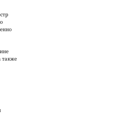
стр
ло
женно
рине
а также
и