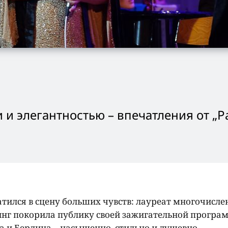
и элегантностью – впечатления от „
P
атился в сцену больших чувств: лауреат многочисл
нг покорила публику своей зажигательной програ
а и Берлина – насыщенно, стильно и душевно.