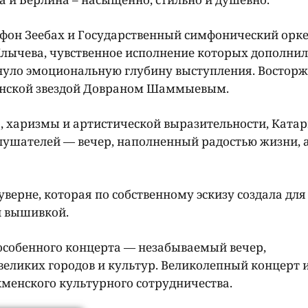
фон Зеебах и Государственный симфонический орке
лычева, чувственное исполнение которых дополни
нуло эмоциональную глубину выступления. Востор
менской звездой Довраном Шаммыевым.
, харизмы и артистической выразительности, Ката
слушателей — вечер, наполненный радостью жизни, 
верне, которая по собственному эскизу создала для
й вышивкой.
 особенного концерта — незабываемый вечер,
еликих городов и культур. Великолепный концерт 
менского культурного сотрудничества.