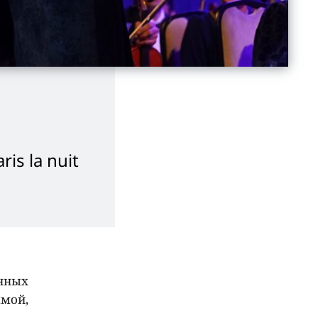
aris
la
nuit
енных
ммой,