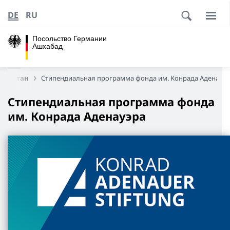
DE
RU
Посольство Германии
Ашхабад
менистан
Стипендиальная программа ф
онда им. Конрада Аденауэ
Стипендиальная программа ф
онда
им. Конрада Аденауэра