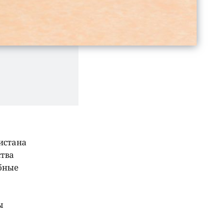
истана
ства
ебные
ы