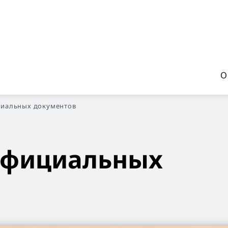
О
циальных документов
официальных