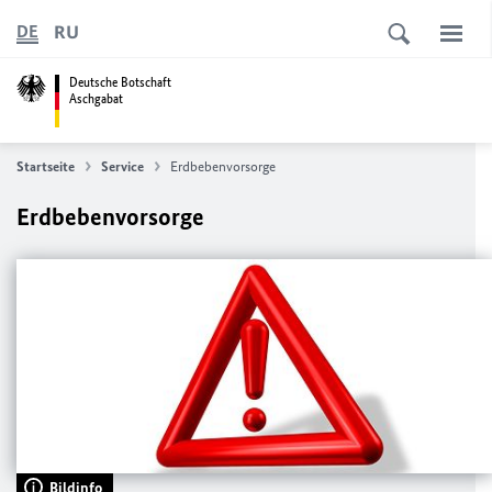
RU
DE
Deutsche Botschaft
Aschgabat
Startseite
Service
Erdbebenvorsorge
Erdbebenvorsorge
Bildinfo