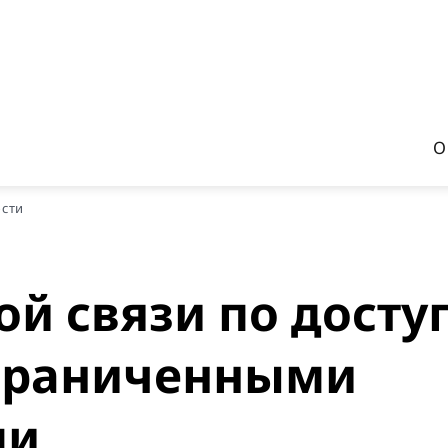
О
ости
й связи по досту
ограниченными
ми