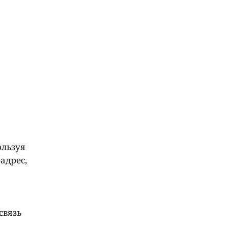
ользуя
адрес,
связь